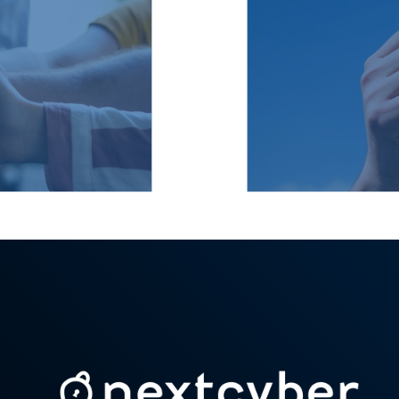
s est une
toire de
Les écha
ons sur
c’est g
solides et