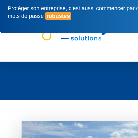
Skip
Protéger son entreprise, c’est aussi commencer par c
to
mots de passe
robustes
main
content