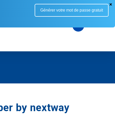
Générer votre mot de passe gratuit
Menu
ber by nextway