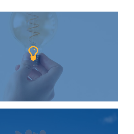
galement notre mission,
L’innovation
tons à l’affût des dernières avancées
ques pour vous proposer des solutions
ernes et adaptées à vos besoins
spécifiques.