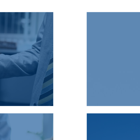
rseille, la
guide é
proximité
nous res
de réagir
technologi
jets avec
mod
 défis.