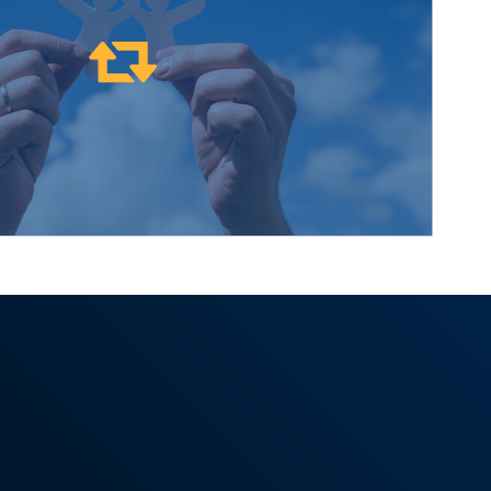
nges sont au cœur de notre démarche.
randir ensemble.
partager
Pour nous,