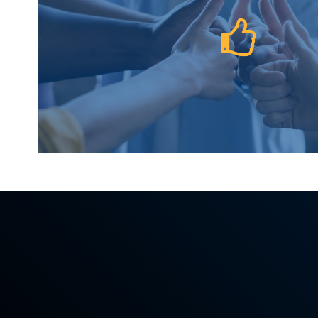
Chaque collaboration avec nos client
. Nous privilégions une
confiance
his
communication claire et des soluti
mesure, pour construire des relations 
durables.