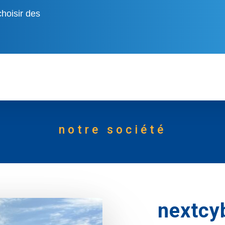
hoisir des
notre
société
nextcy